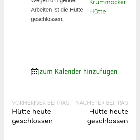
Wegen dringender
Arbeiten ist die Hütte
geschlossen.
zum Kalender hinzufügen
Beitragsnavigation
Vorheriger
Näc
VORHERIGER BEITRAG
NÄCHSTER BEITRAG
Beitrag:
Beit
Hütte heute
Hütte heute
geschlossen
geschlossen