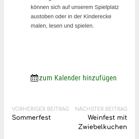
können sich auf unserem Spielplatz
austoben oder in der Kinderecke
malen, lesen und spielen.
zum Kalender hinzufügen
Beitragsnavigation
Vorheriger
Näc
VORHERIGER BEITRAG
NÄCHSTER BEITRAG
Beitrag:
Beit
Sommerfest
Weinfest mit
Zwiebelkuchen