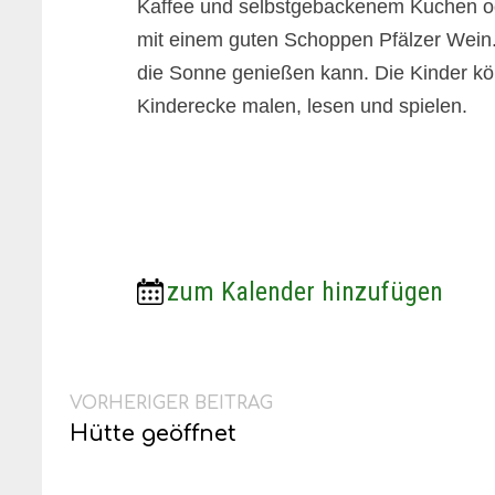
Kaffee und selbstgebackenem Kuchen od
mit einem guten Schoppen Pfälzer Wein.
die Sonne genießen kann. Die Kinder kö
Kinderecke malen, lesen und spielen.
zum Kalender hinzufügen
Beitragsnavigation
Vorheriger
VORHERIGER BEITRAG
Beitrag:
Hütte geöffnet