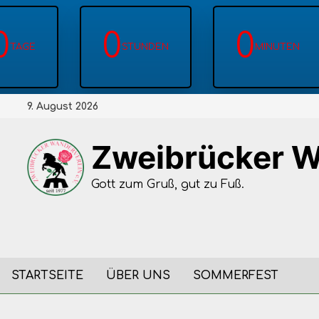
0
0
0
TAGE
STUNDEN
MINUTEN
Zum
9. August 2026
Inhalt
springen
Zweibrücker W
Gott zum Gruß, gut zu Fuß.
STARTSEITE
ÜBER UNS
SOMMERFEST