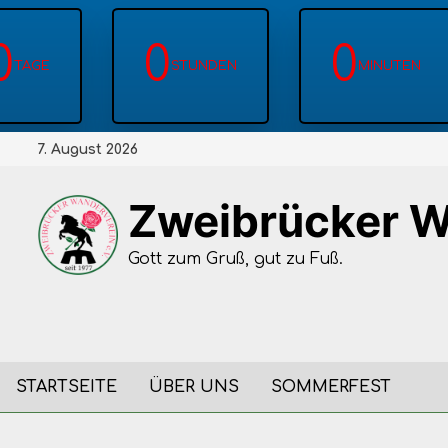
0
0
0
TAGE
STUNDEN
MINUTEN
Zum
7. August 2026
Inhalt
springen
Zweibrücker W
Gott zum Gruß, gut zu Fuß.
STARTSEITE
ÜBER UNS
SOMMERFEST