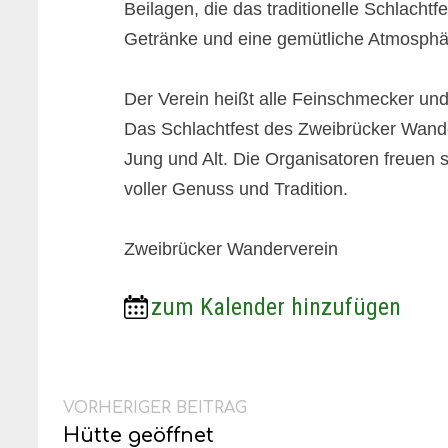
Beilagen, die das traditionelle Schlacht
Getränke und eine gemütliche Atmosphä
Der Verein heißt alle Feinschmecker un
Das Schlachtfest des Zweibrücker Wanderv
Jung und Alt. Die Organisatoren freuen 
voller Genuss und Tradition.
Zweibrücker Wanderverein
zum Kalender hinzufügen
Beitragsnavigation
Vorheriger
VORHERIGER BEITRAG
Beitrag:
Hütte geöffnet