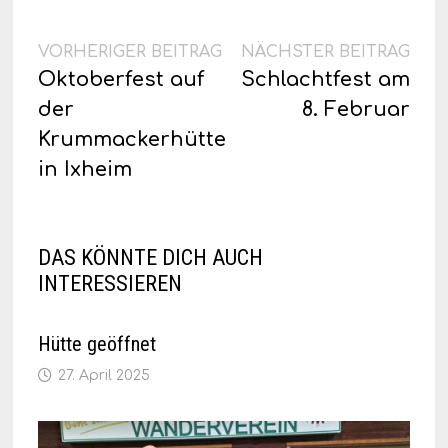
Beitragsnavigation
Vorheriger
Näc
VORHERIGER BEITRAG
NÄCHSTER BEITRAG
Beitrag:
Beit
Oktoberfest auf
Schlachtfest am
der
8. Februar
Krummackerhütte
in Ixheim
DAS KÖNNTE DICH AUCH
INTERESSIEREN
Hütte geöffnet
27. April 2025