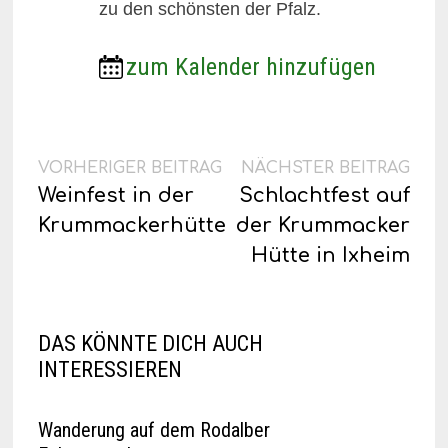
zu den schönsten der Pfalz.
zum Kalender hinzufügen
Beitragsnavigation
Vorheriger
Näc
VORHERIGER BEITRAG
NÄCHSTER BEITRAG
Beitrag:
Beit
Weinfest in der
Schlachtfest auf
Krummackerhütte
der Krummacker
Hütte in Ixheim
DAS KÖNNTE DICH AUCH
INTERESSIEREN
Wanderung auf dem Rodalber