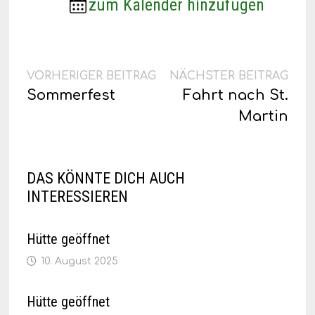
zum Kalender hinzufügen
Beitragsnavigation
Vorheriger
Näc
VORHERIGER BEITRAG
NÄCHSTER BEITRAG
Beitrag:
Beit
Sommerfest
Fahrt nach St.
Martin
DAS KÖNNTE DICH AUCH
INTERESSIEREN
Hütte geöffnet
10. August 2025
Hütte geöffnet