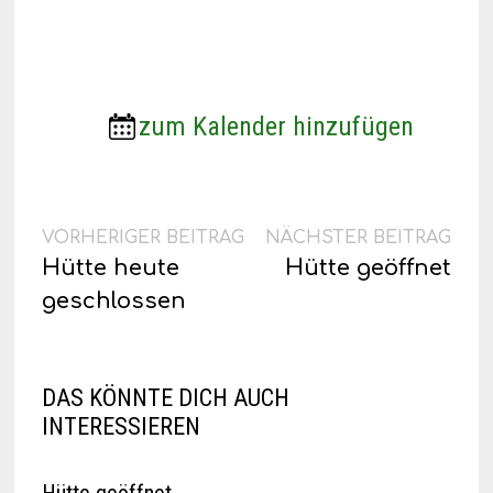
zum Kalender hinzufügen
Beitragsnavigation
Vorheriger
Näc
VORHERIGER BEITRAG
NÄCHSTER BEITRAG
Beitrag:
Beit
Hütte heute
Hütte geöffnet
geschlossen
DAS KÖNNTE DICH AUCH
INTERESSIEREN
Hütte geöffnet